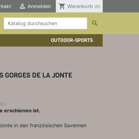

shopping_cart
ntakt
Anmelden
Warenkorb
(0)

OUTDOOR-SPORTS
HTOUREN
HER/COMICS
TOURENFÜHRER
DERFÜHRER
RBÜCHER
 GORGES DE LA JONTE
ELE, T-SHIRTS, SONSTIGES
ten
e erschienen ist.
a Jonte in den französischen Savennen