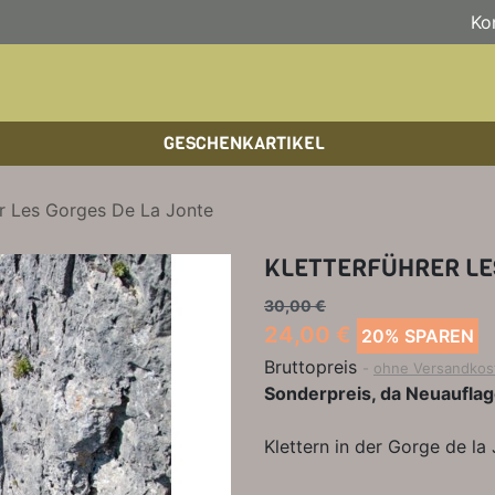
Ko
GESCHENKARTIKEL
BOULDERFÜHRER
WANDKALENDER
HOCHTOUREN
HOC
BÜC
SKI
er Les Gorges De La Jonte
KLETTERSTEIGFÜHRER
BIKEGUIDES
WAN
LEH
KLETTERFÜHRER LES
BÜCHER/LEHRBÜCHER
OUTDOOR-KALENDER
SPI
30,00 €
24,00 €
20% SPAREN
Bruttopreis
ohne Versandkos
Sonderpreis, da Neuauflag
Klettern in der Gorge de l