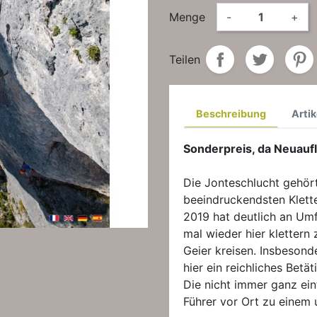
Menge
-
+
Teilen
Beschreibung
Artik
Sonderpreis, da Neuaufl
Die Jonteschlucht gehör
beeindruckendsten Klett
2019 hat deutlich an Um
mal wieder hier klettern
Geier kreisen. Insbesond
hier ein reichliches Betä
Die nicht immer ganz ei
Führer vor Ort zu einem 