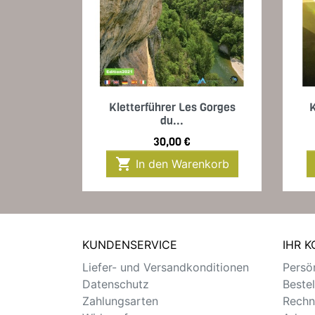
Vorschau

Kletterführer Les Gorges
K
du...
Preis
30,00 €

In den Warenkorb
KUNDENSERVICE
IHR 
Liefer- und Versandkonditionen
Persön
Datenschutz
Beste
Zahlungsarten
Rechn