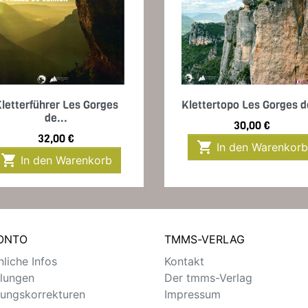
Vorschau
Vorschau


letterführer Les Gorges
Klettertopo Les Gorges de
de...
Preis
30,00 €
Preis
32,00 €

In den Warenkorb

In den Warenkorb
KONTO
TMMS-VERLAG
liche Infos
Kontakt
llungen
Der tmms-Verlag
ungskorrekturen
Impressum