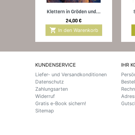
Vorschau

Klettern in Gröden und...
Preis
24,00 €

In den Warenkorb
KUNDENSERVICE
IHR 
Liefer- und Versandkonditionen
Persön
Datenschutz
Beste
Zahlungsarten
Rechn
Widerruf
Adres
Gratis e-Book sichern!
Gutsc
Sitemap