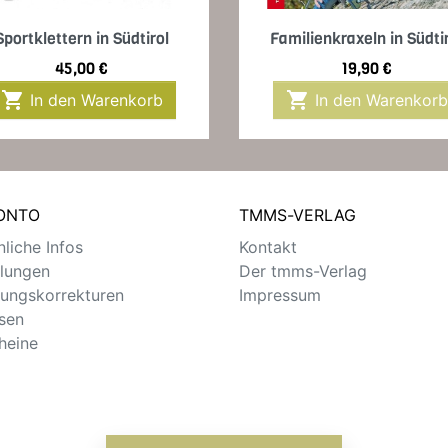
Vorschau
Vorschau


Sportklettern in Südtirol
Familienkraxeln in Südti
Preis
Preis
45,00 €
19,90 €


In den Warenkorb
In den Warenkorb
KONTO
TMMS-VERLAG
liche Infos
Kontakt
llungen
Der tmms-Verlag
ungskorrekturen
Impressum
sen
heine