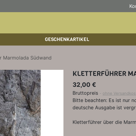
Ko
GESCHENKARTIKEL
BOULDERFÜHRER
WANDKALENDER
HOCHTOUREN
HOC
BÜC
SKI
rer Marmolada Südwand
KLETTERSTEIGFÜHRER
BIKEGUIDES
WAN
LEH
KLETTERFÜHRER M
BÜCHER/LEHRBÜCHER
OUTDOOR-KALENDER
SPI
32,00 €
Bruttopreis
ohne Versandkos
Bitte beachten: Es ist nur no
deutsche Ausgabe ist vergri
Kletterführer über die Ma