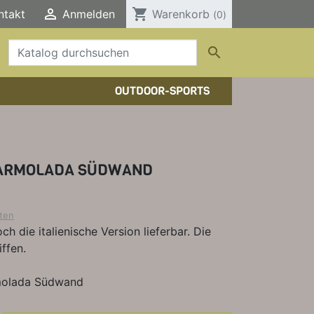

shopping_cart
ntakt
Anmelden
Warenkorb
(0)

OUTDOOR-SPORTS
HTOUREN
HER/COMICS
TOURENFÜHRER
DERFÜHRER
RBÜCHER
ARMOLADA SÜDWAND
ELE, T-SHIRTS, SONSTIGES
ten
ch die italienische Version lieferbar. Die
ffen.
rmolada Südwand