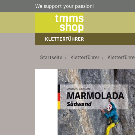
We support your passion!
KLETTERFÜHRER
SPORTKLETTERFÜHRER
NICE TO HAVE!
WANDERFÜHRER
Startseite
Kletterführer
Kletterfüh
EISKLETTERFÜHRER
KLETTERSTEIGFÜHRER
TRAINING
BÜCHER
KLETTER-KALENDER