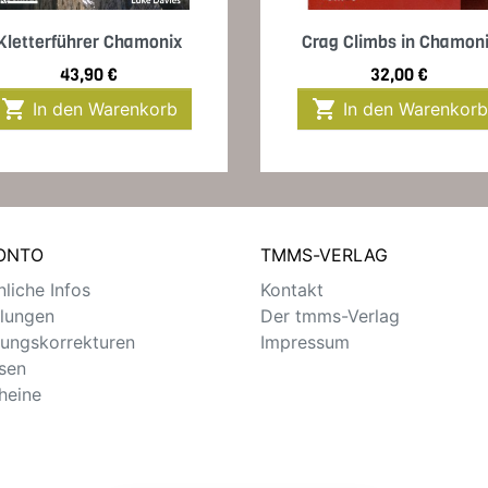
Vorschau
Vorschau


Kletterführer Chamonix
Crag Climbs in Chamon
Preis
Preis
43,90 €
32,00 €


In den Warenkorb
In den Warenkorb
KONTO
TMMS-VERLAG
liche Infos
Kontakt
llungen
Der tmms-Verlag
ungskorrekturen
Impressum
sen
heine