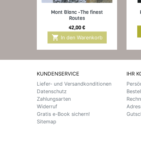
Vorschau

Mont Blanc -The finest
Routes
Preis
42,00 €

In den Warenkorb
KUNDENSERVICE
IHR 
Liefer- und Versandkonditionen
Persön
Datenschutz
Beste
Zahlungsarten
Rechn
Widerruf
Adres
Gratis e-Book sichern!
Gutsc
Sitemap