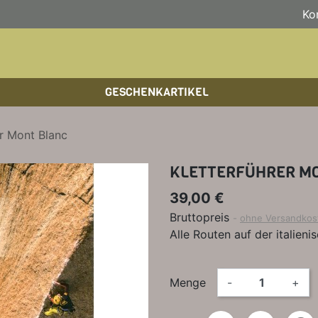
Ko
GESCHENKARTIKEL
BOULDERFÜHRER
WANDKALENDER
HOCHTOUREN
HOC
BÜC
SKI
er Mont Blanc
KLETTERSTEIGFÜHRER
BIKEGUIDES
WAN
LEH
KLETTERFÜHRER M
BÜCHER/LEHRBÜCHER
OUTDOOR-KALENDER
SPI
39,00 €
Bruttopreis
ohne Versandkos
Alle Routen auf der italieni
Menge
-
+