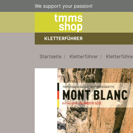
We support your passion!
KLETTERFÜHRER
SPORTKLETTERFÜHRER
NICE TO HAVE!
WANDERFÜHRER
Startseite
Kletterführer
Kletterführ
EISKLETTERFÜHRER
KLETTERSTEIGFÜHRER
TRAINING
BÜCHER
KLETTER-KALENDER