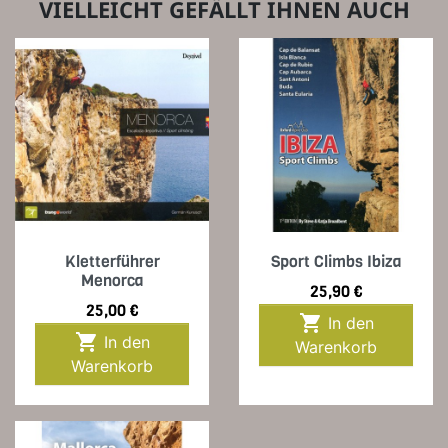
VIELLEICHT GEFÄLLT IHNEN AUCH
Kletterführer
Sport Climbs Ibiza
Menorca
Preis
25,90 €
Preis
25,00 €

In den

In den
Warenkorb
Warenkorb