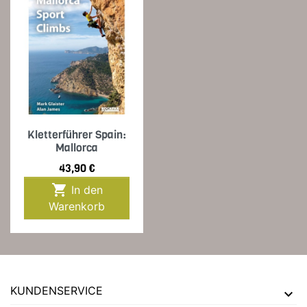
Kletterführer Spain:
Mallorca
Preis
43,90 €

In den
Warenkorb
KUNDENSERVICE