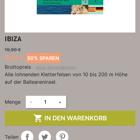
IBIZA
19,90 €
9,95 €
50% SPAREN
Bruttopreis
ohne Versandkosten
Alle lohnenden Kletterfelsen von 10 bis 200 m Höhe
auf der Balleareninsel.
Menge
-
+

IN DEN WARENKORB
Teilen