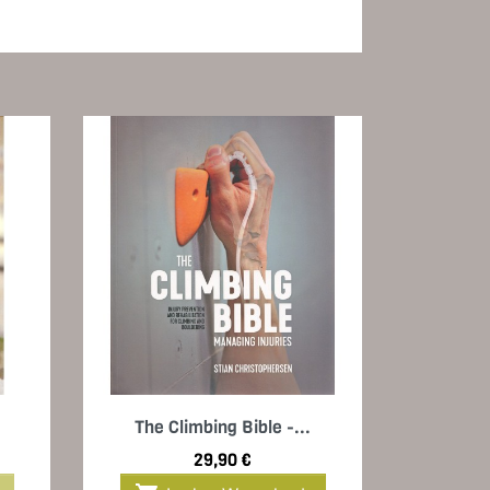
Vorschau

The Climbing Bible -...
Preis
29,90 €