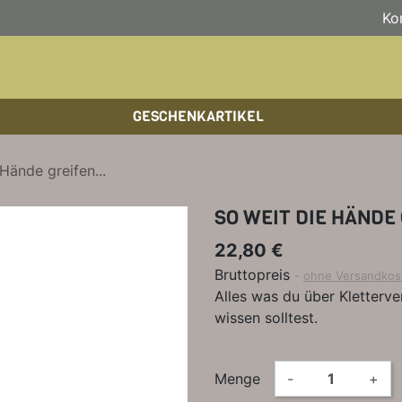
Ko
GESCHENKARTIKEL
BOULDERFÜHRER
WANDKALENDER
HOCHTOUREN
HOC
BÜC
SKI
Hände greifen...
KLETTERSTEIGFÜHRER
BIKEGUIDES
WAN
LEH
SO WEIT DIE HÄNDE 
BÜCHER/LEHRBÜCHER
OUTDOOR-KALENDER
SPI
22,80 €
Bruttopreis
ohne Versandkos
Alles was du über Kletterv
wissen solltest.
Menge
-
+