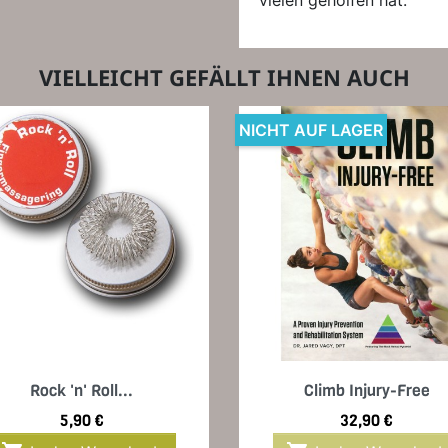
vielen geholfen hat.
VIELLEICHT GEFÄLLT IHNEN AUCH
NICHT AUF LAGER
Vorschau
Vorschau


Rock 'n' Roll...
Climb Injury-Free
Preis
Preis
5,90 €
32,90 €