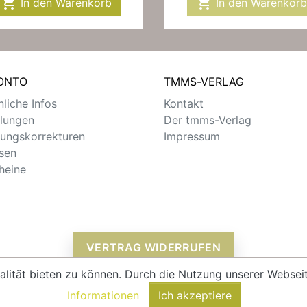


In den Warenkorb
In den Warenkorb
KONTO
TMMS-VERLAG
liche Infos
Kontakt
llungen
Der tmms-Verlag
ungskorrekturen
Impressum
sen
heine
VERTRAG WIDERRUFEN
alität bieten zu können. Durch die Nutzung unserer Webs
Informationen
Ich akzeptiere
© 2026 - tmms-verlag