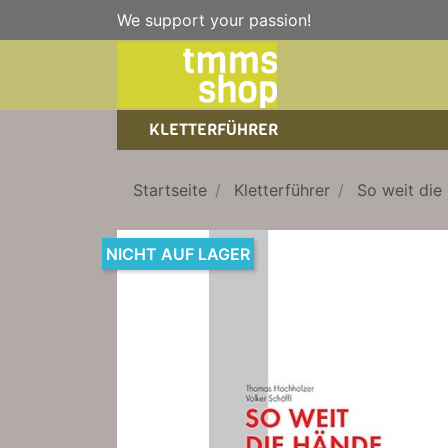
We support your passion!
KLETTERFÜHRER
SPORTKLETTERFÜHRER
NICE TO HAVE!
WANDERFÜHRER
Startseite
Kletterführer
So weit die 
EISKLETTERFÜHRER
KLETTERSTEIGFÜHRER
TRAINING
BÜCHER
NICHT AUF LAGER
KLETTER-KALENDER