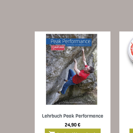
Vorschau

Lehrbuch Peak Performance
Preis
24,90 €