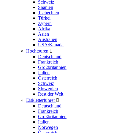
Schweiz
Spanien
Tschechien
Türkei
Zypern
Afrika
Asien
Australien
USA/Kanada
Hochtouren

Deutschland
Frankreich
Großbritannien
Italien
Österreich
Schweiz
Slowenien
Rest der Welt
Eiskletterführer

Deutschland
Frankreich
Großbritannien
Italien
Norwegen
Österreich