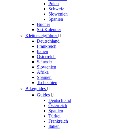
Polen
Schweiz
Slowenien
Spanien
Bücher
Ski-Kalender
Klettersteigführer

Deutschland
Frankreich
Italien
Österreich
Schweiz
Slowenien
Afrika
Spanien
Tschechien
Bikeguides

Guides

Deutschland
Österreich
Spanien
Türkei
Frankreich
Italien