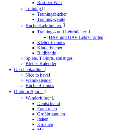
Rest der Welt
Training

Trainingsbücher
Trainingsgeräte
Bücher/Lehrbücher

Trainings- und Lehrbücher

DAV und ÖAV Lehrschriften
Kletter-Comics
Kinderbücher
Bildbände
Spiele, T-Shirts, sonstiges
Kletter-Kalender
Geschenkartikel

Nice to have!
Wandkalender
Bücher/Comics
Outdoor-Sports

Wanderführer

Deutschland
Frankreich
Großbritannien
Italien
Kroatien
Malta