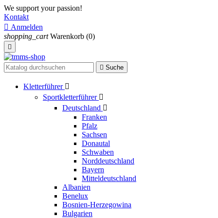
We support your passion!
Kontakt

Anmelden
shopping_cart
Warenkorb
(0)


Suche
Kletterführer

Sportkletterführer

Deutschland

Franken
Pfalz
Sachsen
Donautal
Schwaben
Norddeutschland
Bayern
Mitteldeutschland
Albanien
Benelux
Bosnien-Herzegowina
Bulgarien