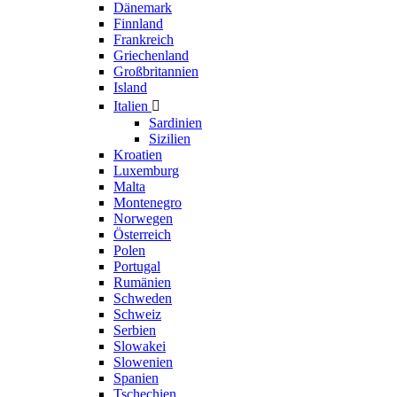
Dänemark
Finnland
Frankreich
Griechenland
Großbritannien
Island
Italien

Sardinien
Sizilien
Kroatien
Luxemburg
Malta
Montenegro
Norwegen
Österreich
Polen
Portugal
Rumänien
Schweden
Schweiz
Serbien
Slowakei
Slowenien
Spanien
Tschechien