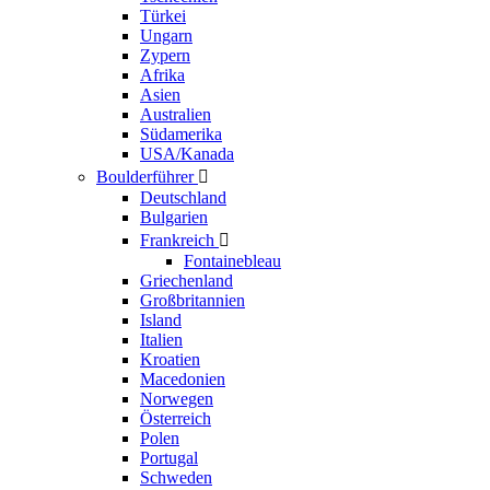
Türkei
Ungarn
Zypern
Afrika
Asien
Australien
Südamerika
USA/Kanada
Boulderführer

Deutschland
Bulgarien
Frankreich

Fontainebleau
Griechenland
Großbritannien
Island
Italien
Kroatien
Macedonien
Norwegen
Österreich
Polen
Portugal
Schweden