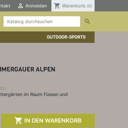

shopping_cart
ntakt
Anmelden
Warenkorb
(0)

OUTDOOR-SPORTS
HTOUREN
HER/COMICS
TOURENFÜHRER
DERFÜHRER
RBÜCHER
MMERGAUER ALPEN
ELE, T-SHIRTS, SONSTIGES
ten
lettergärten im Raum Füssen und

IN DEN WARENKORB