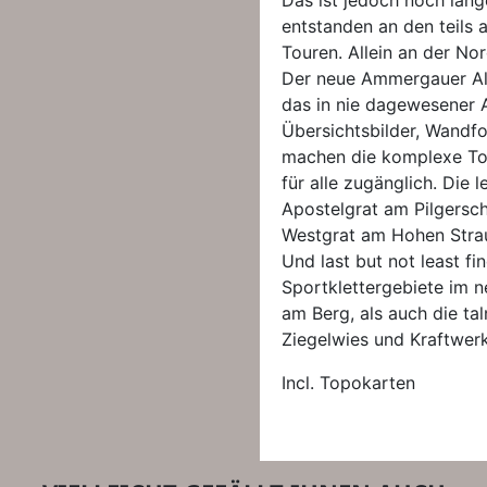
Das ist jedoch noch lange
entstanden an den teils 
Touren. Allein an der Nor
Der neue Ammergauer Alpi
das in nie dagewesener A
Übersichtsbilder, Wandfo
machen die komplexe To
für alle zugänglich. Die l
Apostelgrat am Pilgersch
Westgrat am Hohen Strau
Und last but not least fi
Sportklettergebiete im n
am Berg, als auch die ta
Ziegelwies und Kraftwer
Incl. Topokarten