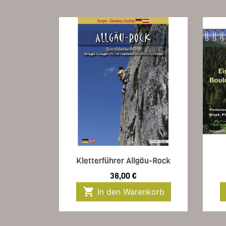
Vorschau

Kletterführer Allgäu-Rock
Preis
38,00 €

In den Warenkorb