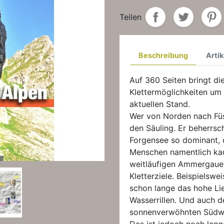
Teilen
Beschreibung
Artik
Auf 360 Seiten bringt di
Klettermöglichkeiten u
aktuellen Stand.
Wer von Norden nach Füs
den Säuling. Er beherrsch
Forgensee so dominant, 
Menschen namentlich kau
weitläufigen Ammergauer
Kletterziele. Beispielswe
schon lange das hohe Li
Wasserrillen. Und auch d
sonnenverwöhnten Südwan