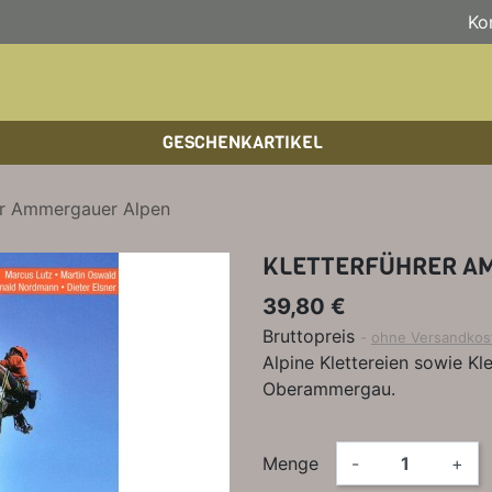
Ko
GESCHENKARTIKEL
BOULDERFÜHRER
WANDKALENDER
HOCHTOUREN
HOC
BÜC
SKI
er Ammergauer Alpen
KLETTERSTEIGFÜHRER
BIKEGUIDES
WAN
LEH
KLETTERFÜHRER A
BÜCHER/LEHRBÜCHER
OUTDOOR-KALENDER
SPI
39,80 €
Bruttopreis
ohne Versandkos
Alpine Klettereien sowie K
Oberammergau.
Menge
-
+