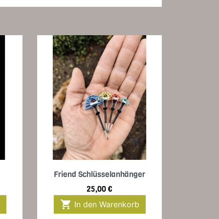
Vorschau

Friend Schlüsselanhänger
Preis
25,00 €

In den Warenkorb