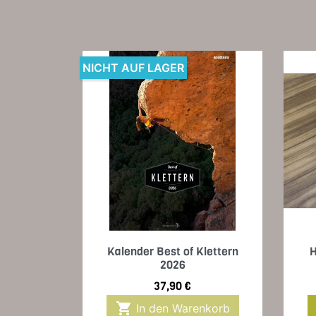
NICHT AUF LAGER
Vorschau

Kalender Best of Klettern
H
2026
Preis
37,90 €

In den Warenkorb