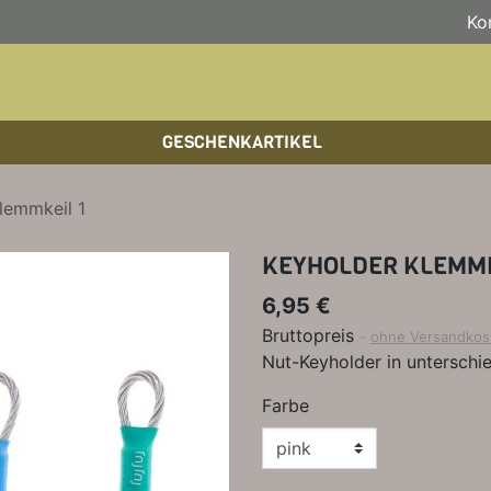
Ko
GESCHENKARTIKEL
BOULDERFÜHRER
WANDKALENDER
HOCHTOUREN
HOC
BÜC
SKI
lemmkeil 1
KLETTERSTEIGFÜHRER
BIKEGUIDES
WAN
LEH
KEYHOLDER KLEMMK
BÜCHER/LEHRBÜCHER
OUTDOOR-KALENDER
SPI
6,95 €
Bruttopreis
ohne Versandkos
Nut-Keyholder in unterschi
Farbe