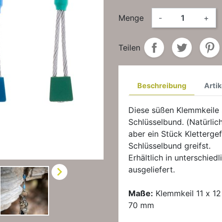
Menge
-
+
Teilen
Beschreibung
Artik
Diese süßen Klemmkeile 
Schlüsselbund. (Natürlic
aber ein Stück Kletterge
Schlüsselbund greifst.
Erhältlich in unterschied

ausgeliefert.
Maße:
Klemmkeil 11 x 12
70 mm