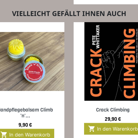
VIELLEICHT GEFÄLLT IHNEN AUCH
Vorschau
Vorschau


andpflegebalsam Climb
Crack Climbing
'n'...
Preis
29,90 €
Preis
9,90 €

In den Warenkorb

In den Warenkorb