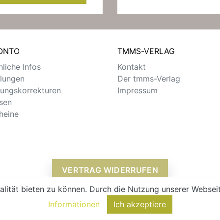
KONTO
TMMS-VERLAG
liche Infos
Kontakt
llungen
Der tmms-Verlag
ungskorrekturen
Impressum
sen
heine
VERTRAG WIDERRUFEN
alität bieten zu können. Durch die Nutzung unserer Webs
Informationen
Ich akzeptiere
© 2026 - tmms-verlag