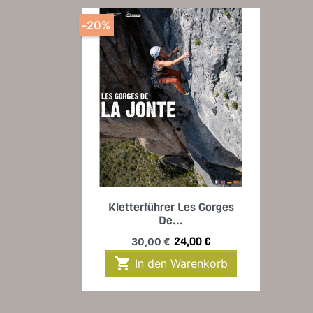
-20%
Vorschau

Kletterführer Les Gorges
De...
Verkaufspreis
Preis
24,00 €
30,00 €

In den Warenkorb