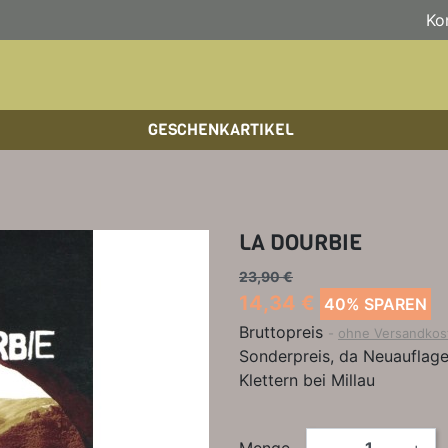
Ko
GESCHENKARTIKEL
BOULDERFÜHRER
WANDKALENDER
HOCHTOUREN
HOC
BÜC
SKI
KLETTERSTEIGFÜHRER
BIKEGUIDES
WAN
LEH
LA DOURBIE
BÜCHER/LEHRBÜCHER
OUTDOOR-KALENDER
SPI
23,90 €
14,34 €
40% SPAREN
Bruttopreis
ohne Versandkos
Sonderpreis, da Neuauflage 
Klettern bei Millau