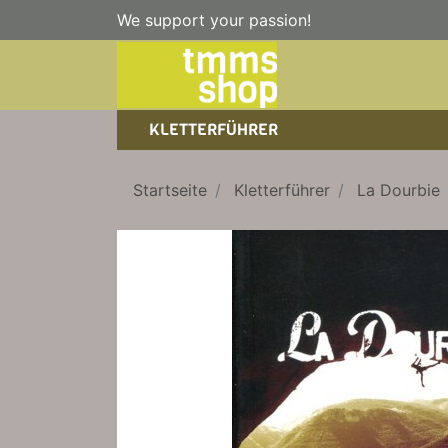
We support your passion!
KLETTERFÜHRER
SPORTKLETTERFÜHRER
NICE TO HAVE!
WANDERFÜHRER
Startseite
Kletterführer
La Dourbie
EISKLETTERFÜHRER
KLETTERSTEIGFÜHRER
TRAINING
BÜCHER
KLETTER-KALENDER