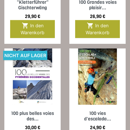
"Kletterführer"
100 Grandes voies
Gischterwäng
plaisir...
Preis
Preis
29,90 €
26,90 €


In den
In den
Warenkorb
Warenkorb
NICHT AUF LAGER
100 plus belles voies
100 vies
des...
d'escalada...
Preis
Preis
30,00 €
24,90 €