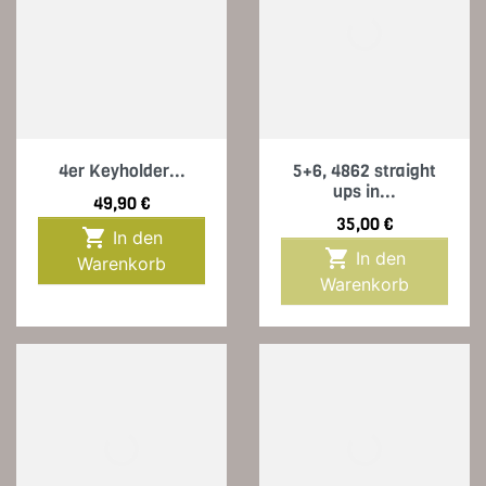
4er Keyholder...
5+6, 4862 straight
ups in...
Preis
49,90 €
Preis
35,00 €

In den

In den
Warenkorb
Warenkorb