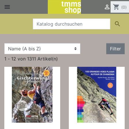


shopping_cart
(0)

Filter
1 - 12 von 1311 Artikel(n)