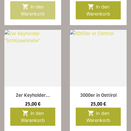


In den
In den
Warenkorb
Warenkorb
2er Keyholder...
3000er in Osttirol
Preis
Preis
25,00 €
25,00 €


In den
In den
Warenkorb
Warenkorb