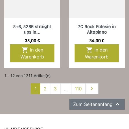
5+6, 5286 straight
7C Rock Falesie in
ups in...
Altopiano
Preis
Preis
35,00 €
34,00 €


In den
In den
Warenkorb
Warenkorb
1 - 12 von 1311 Artikel(n)
Weiter
1
2
3
…
110


Zum Seitenanfang