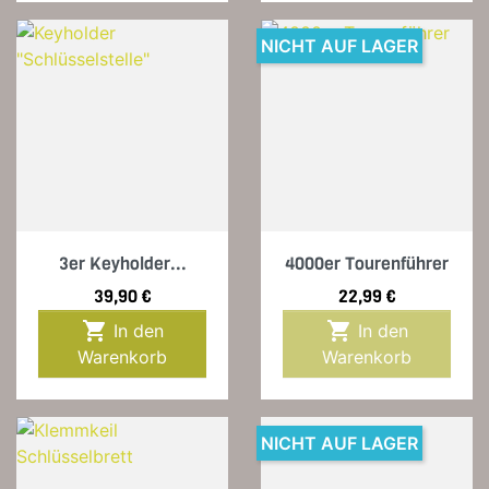
NICHT AUF LAGER
3er Keyholder...
4000er Tourenführer
Preis
Preis
39,90 €
22,99 €


In den
In den
Warenkorb
Warenkorb
NICHT AUF LAGER