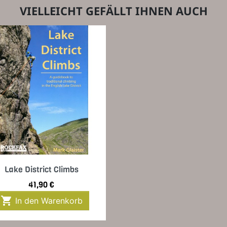
VIELLEICHT GEFÄLLT IHNEN AUCH
Vorschau

Lake District Climbs
Preis
41,90 €

In den Warenkorb