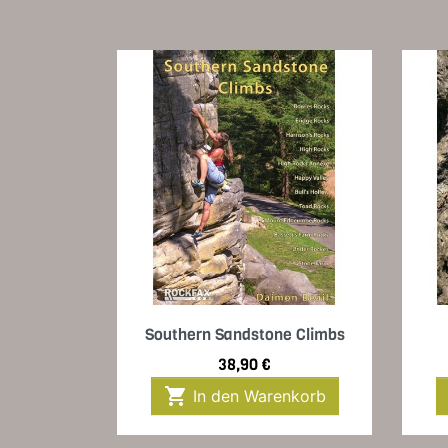
Vorschau

Southern Sandstone Climbs
Preis
38,90 €

In den Warenkorb