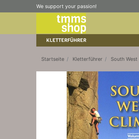
We support your passion!
KLETTERFÜHRER
SPORTKLETTERFÜHRER
NICE TO HAVE!
WANDERFÜHRER
Startseite
Kletterführer
South West 
EISKLETTERFÜHRER
KLETTERSTEIGFÜHRER
TRAINING
BÜCHER
KLETTER-KALENDER