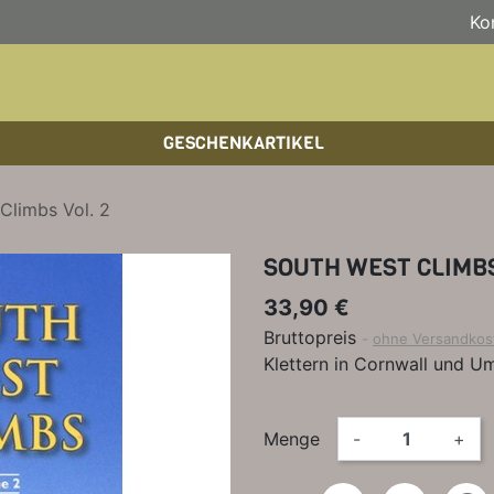
Ko
GESCHENKARTIKEL
BOULDERFÜHRER
WANDKALENDER
HOCHTOUREN
HOC
BÜC
SKI
Climbs Vol. 2
KLETTERSTEIGFÜHRER
BIKEGUIDES
WAN
LEH
SOUTH WEST CLIMBS
BÜCHER/LEHRBÜCHER
OUTDOOR-KALENDER
SPI
33,90 €
Bruttopreis
ohne Versandkos
Klettern in Cornwall und 
Menge
-
+