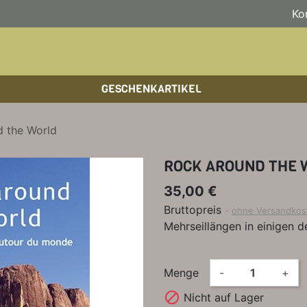
Ko
GESCHENKARTIKEL
BOULDERFÜHRER
WANDKALENDER
HOCHTOUREN
HOC
BÜC
SKI
d the World
KLETTERSTEIGFÜHRER
BIKEGUIDES
WAN
LEH
ROCK AROUND THE 
BÜCHER/LEHRBÜCHER
OUTDOOR-KALENDER
SPI
35,00 €
Bruttopreis
ohne Versandkos
Mehrseillängen in einigen d
Menge
-
+

Nicht auf Lager