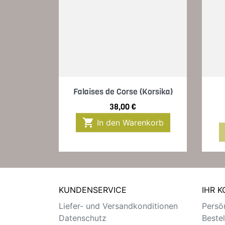
Vorschau

Falaises de Corse (Korsika)
Preis
38,00 €

In den Warenkorb
KUNDENSERVICE
IHR 
Liefer- und Versandkonditionen
Persön
Datenschutz
Beste