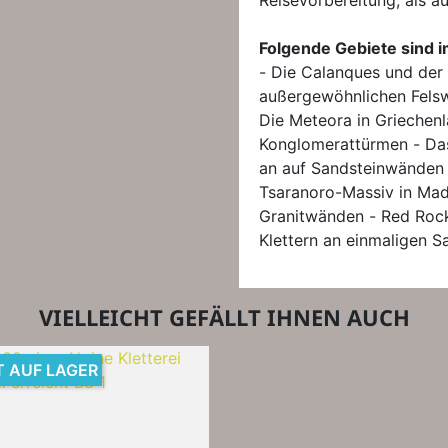
Reisevorbereitung, als a
Folgende Gebiete sind im
- Die Calanques und der 
außergewöhnlichen Fels
Die Meteora in Griechenl
Konglomerattürmen - Das
an auf Sandsteinwänden v
Tsaranoro-Massiv in Mad
Granitwänden - Red Rock
Klettern an einmaligen 
VIELLEICHT GEFÄLLT IHNEN AUCH
T AUF LAGER