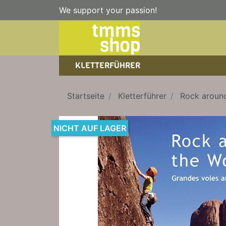
We support your passion!
KLETTERFÜHRER
SPORTKLETTERFÜHRER
NICE TO HAVE!
WANDERFÜHRER
Startseite
Kletterführer
Rock aroun
EISKLETTERFÜHRER
KLETTERSTEIGFÜHRER
TRAINING
BÜCHER
NICHT AUF LAGER
KLETTER-KALENDER