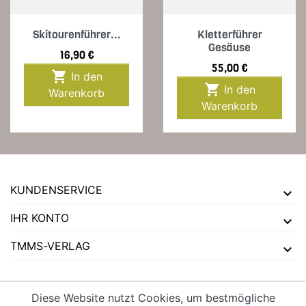
Skitourenführer...
Kletterführer
Gesäuse
Preis
16,90 €
Preis
55,00 €

In den

In den
Warenkorb
Warenkorb
KUNDENSERVICE
IHR KONTO
TMMS-VERLAG
Diese Website nutzt Cookies, um bestmögliche