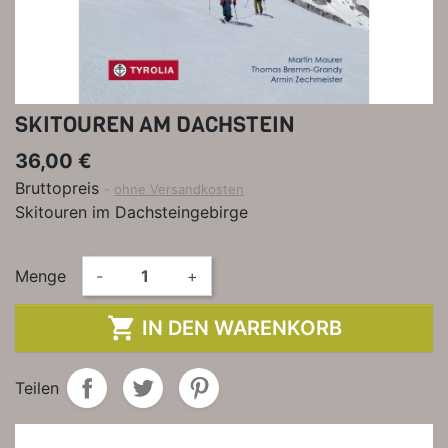
SKITOUREN AM DACHSTEIN
36,00 €
Bruttopreis
ohne Versandkosten
Skitouren im Dachsteingebirge
Menge
-
+

IN DEN WARENKORB
Teilen