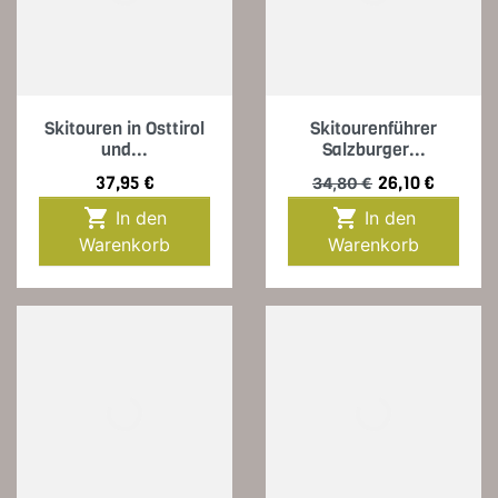
Skitouren in Osttirol
Skitourenführer
und...
Salzburger...
Preis
Verkaufspreis
Preis
37,95 €
26,10 €
34,80 €


In den
In den
Warenkorb
Warenkorb