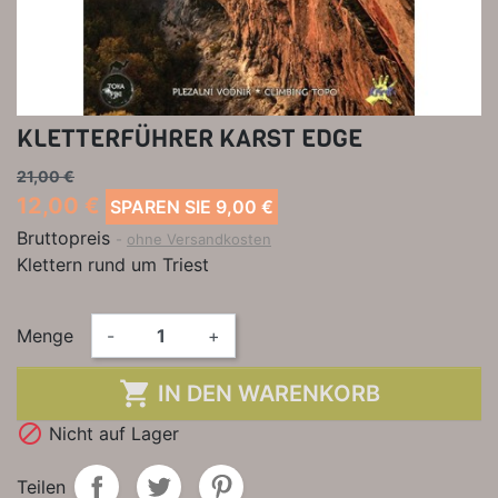
KLETTERFÜHRER KARST EDGE
21,00 €
12,00 €
SPAREN SIE 9,00 €
Bruttopreis
ohne Versandkosten
Klettern rund um Triest
Menge
-
+

IN DEN WARENKORB

Nicht auf Lager
Teilen