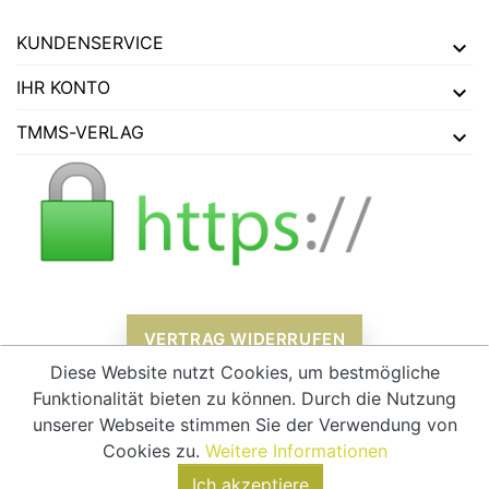
KUNDENSERVICE
IHR KONTO
TMMS-VERLAG
VERTRAG WIDERRUFEN
Diese Website nutzt Cookies, um bestmögliche
Funktionalität bieten zu können. Durch die Nutzung
unserer Webseite stimmen Sie der Verwendung von
Alle Preise verstehen sich inklusive Mehrwertsteuer und
zzgl.
Cookies zu.
Weitere Informationen
Versandkosten
Ich akzeptiere
© 2026 - tmms-verlag