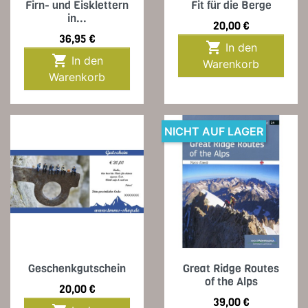
Firn- und Eisklettern
Fit für die Berge
in...
Preis
20,00 €
Preis
36,95 €

In den

In den
Warenkorb
Warenkorb
NICHT AUF LAGER
Geschenkgutschein
Great Ridge Routes
of the Alps
Preis
20,00 €
Preis
39,00 €