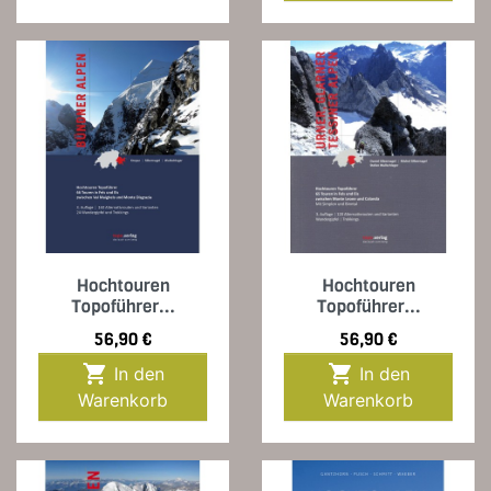
Hochtouren
Hochtouren
Topoführer...
Topoführer...
Preis
Preis
56,90 €
56,90 €


In den
In den
Warenkorb
Warenkorb