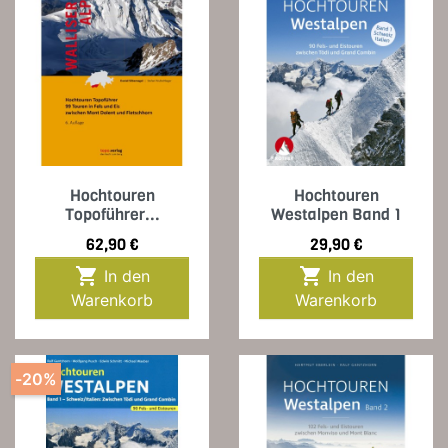
Hochtouren
Hochtouren
Topoführer...
Westalpen Band 1
Preis
Preis
62,90 €
29,90 €


In den
In den
Warenkorb
Warenkorb
-20%