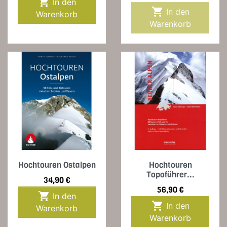

In den

In den
Warenkorb
Warenkorb
Hochtouren Ostalpen
Hochtouren
Topoführer...
Preis
34,90 €
Preis
56,90 €

In den

In den
Warenkorb
Warenkorb