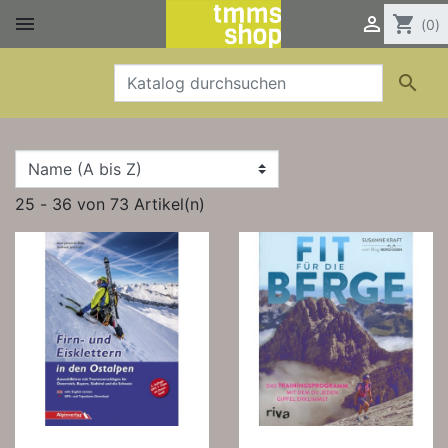


shopping_cart
(0)

25 - 36 von 73 Artikel(n)