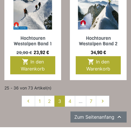
Hochtouren
Hochtouren
Westalpen Band 1
Westalpen Band 2
Verkaufspreis
Preis
Preis
23,92 €
34,90 €
29,90 €


In den
In den
Warenkorb
Warenkorb
25 - 36 von 73 Artikel(n)
Zurück
Weiter

1
2
3
4
…
7


Zum Seitenanfang