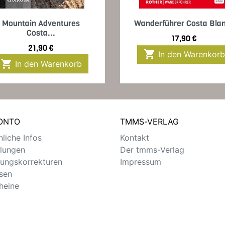
Vorschau
Vorschau


Mountain Adventures
Wanderführer Costa Bla
Costa...
Preis
17,90 €
Preis
21,90 €

In den Warenkorb

In den Warenkorb
KONTO
TMMS-VERLAG
liche Infos
Kontakt
llungen
Der tmms-Verlag
ungskorrekturen
Impressum
sen
heine