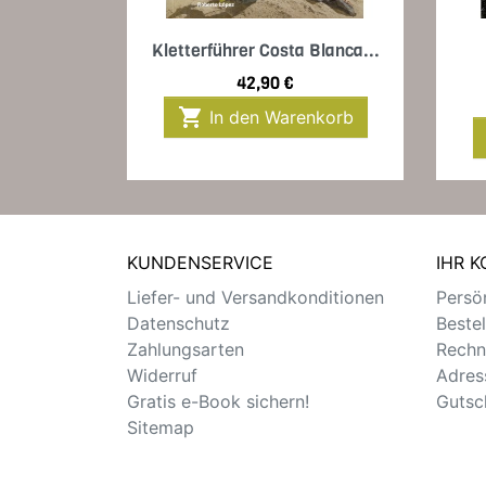
Vorschau

Kletterführer Costa Blanca...
Preis
42,90 €

In den Warenkorb
KUNDENSERVICE
IHR 
Liefer- und Versandkonditionen
Persön
Datenschutz
Beste
Zahlungsarten
Rechn
Widerruf
Adres
Gratis e-Book sichern!
Gutsc
Sitemap