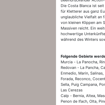
beeindruckender Action-A
Die Costa Blanca ist sei
für Kletterer aus ganz Eu
unglaubliche Vielfalt an 
von kleinen Klippen am S
Massiven reicht. Ein weite
hochwertige Unterkünfte
während des Winters sow
Folgende Gebiete werde
Murcia - La Panocha, Ri
Redovan - La Pancha, Call
Enmedio, Marin, Salinas,
Forada, Reconco, Cocent
Sella, Puig Campana, Pon
Las Cerezas
Calp - Bernia, Altea, Mas
Penon de Ifach, Olta, Pi