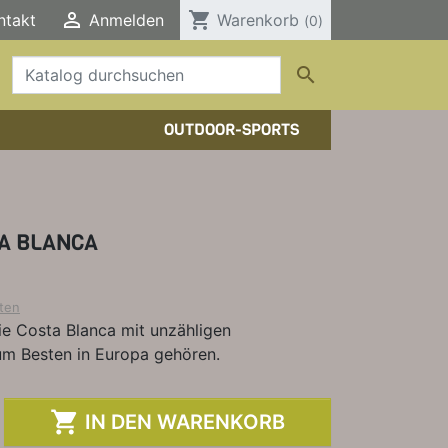

shopping_cart
ntakt
Anmelden
Warenkorb
(0)

OUTDOOR-SPORTS
HTOUREN
HER/COMICS
TOURENFÜHRER
DERFÜHRER
RBÜCHER
A BLANCA
ELE, T-SHIRTS, SONSTIGES
ten
die Costa Blanca mit unzähligen
zum Besten in Europa gehören.

IN DEN WARENKORB