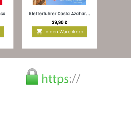
Vorschau

nca
Kletterführer Costa Azahar...
Preis
39,90 €

In den Warenkorb