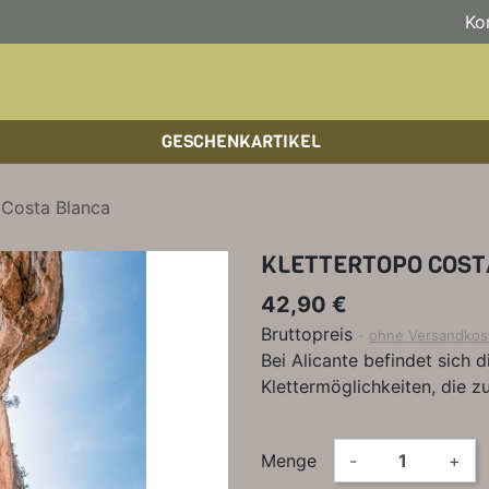
Ko
GESCHENKARTIKEL
BOULDERFÜHRER
WANDKALENDER
HOCHTOUREN
HOC
BÜC
SKI
 Costa Blanca
KLETTERSTEIGFÜHRER
BIKEGUIDES
WAN
LEH
KLETTERTOPO COST
BÜCHER/LEHRBÜCHER
OUTDOOR-KALENDER
SPI
42,90 €
Bruttopreis
ohne Versandkos
Bei Alicante befindet sich 
Klettermöglichkeiten, die 
Menge
-
+