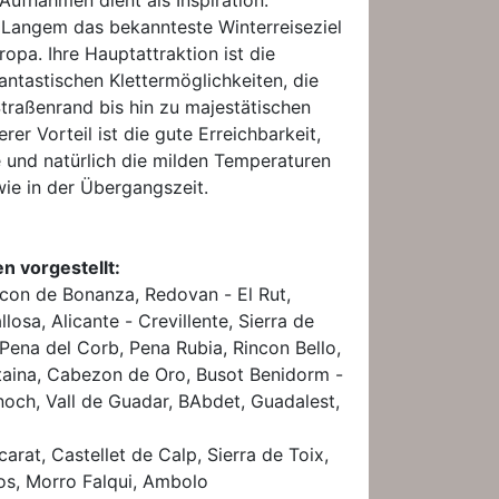
ufnahmen dient als Inspiration.
t Langem das bekannteste Winterreiseziel
ropa. Ihre Hauptattraktion ist die
fantastischen Klettermöglichkeiten, die
traßenrand bis hin zu majestätischen
rer Vorteil ist die gute Erreichbarkeit,
 und natürlich die milden Temperaturen
ie in der Übergangszeit.
n vorgestellt:
ncon de Bonanza, Redovan - El Rut,
osa, Alicante - Crevillente, Sierra de
 Pena del Corb, Pena Rubia, Rincon Bello,
aina, Cabezon de Oro, Busot Benidorm -
och, Vall de Guadar, BAbdet, Guadalest,
carat, Castellet de Calp, Sierra de Toix,
nos, Morro Falqui, Ambolo