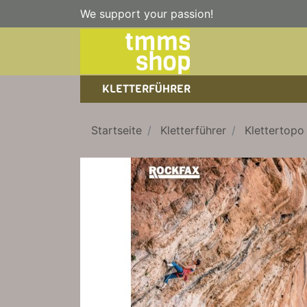
We support your passion!
KLETTERFÜHRER
SPORTKLETTERFÜHRER
NICE TO HAVE!
WANDERFÜHRER
Startseite
Kletterführer
Klettertopo
EISKLETTERFÜHRER
KLETTERSTEIGFÜHRER
TRAINING
BÜCHER
KLETTER-KALENDER