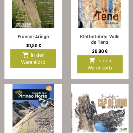
France: Ariège
Kletterführer Valle
de Tena
Preis
30,50 €
Preis
26,90 €

In den

In den
Warenkorb
Warenkorb