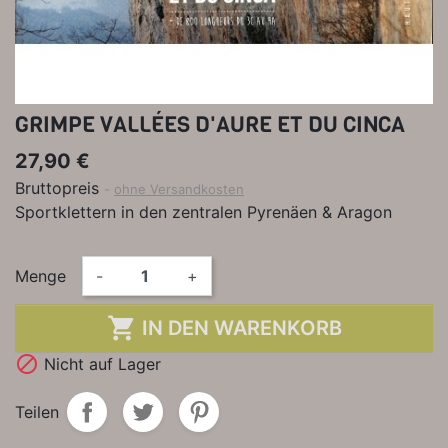
GRIMPE VALLÉES D'AURE ET DU CINCA
27,90 €
Bruttopreis
ohne Versandkosten
Sportklettern in den zentralen Pyrenäen & Aragon
Menge
-
+

IN DEN WARENKORB

Nicht auf Lager
Teilen