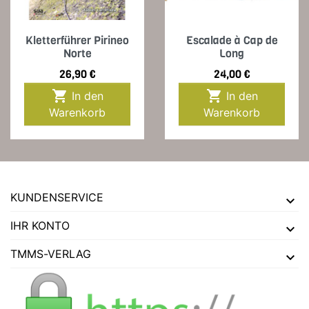
Kletterführer Pirineo
Escalade à Cap de
Norte
Long
Preis
Preis
26,90 €
24,00 €


In den
In den
Warenkorb
Warenkorb
KUNDENSERVICE
IHR KONTO
TMMS-VERLAG