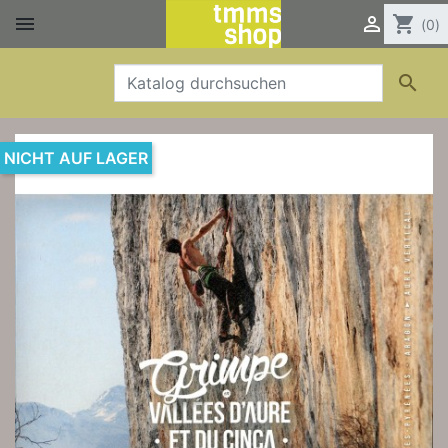


shopping_cart
(0)

NICHT AUF LAGER