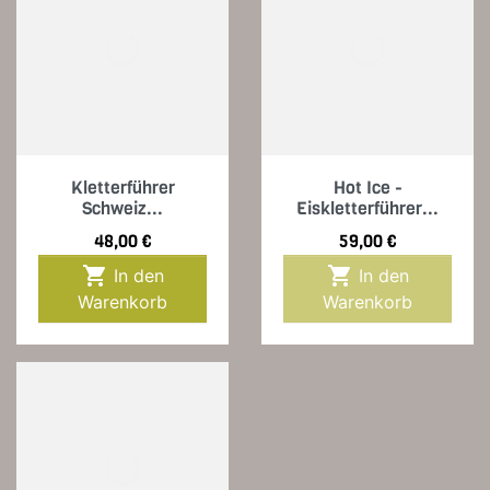
Kletterführer
Hot Ice -
Schweiz...
Eiskletterführer...
Preis
Preis
48,00 €
59,00 €


In den
In den
Warenkorb
Warenkorb