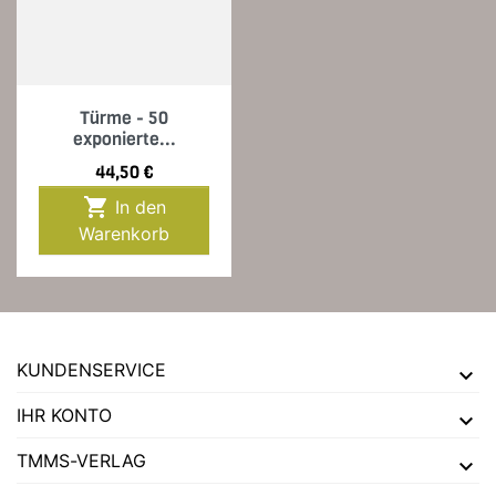
Türme - 50
exponierte...
Preis
44,50 €

In den
Warenkorb
KUNDENSERVICE
IHR KONTO
TMMS-VERLAG