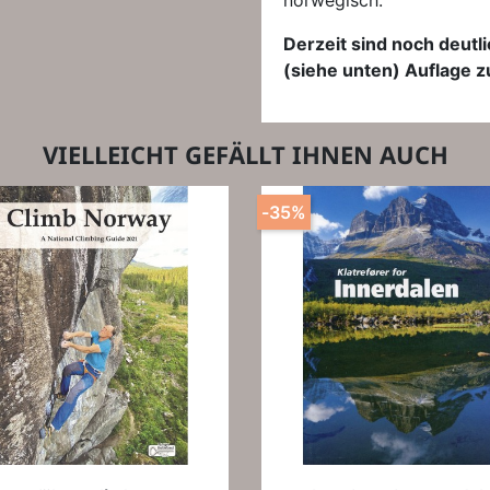
norwegisch.
Derzeit sind noch deutl
(siehe unten) Auflage 
VIELLEICHT GEFÄLLT IHNEN AUCH
-35%
Vorschau
Vorschau

