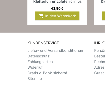
Kletterführer Lofoten climbs
Kl
Preis
43,90 €

In den Warenkorb
KUNDENSERVICE
IHR 
Liefer- und Versandkonditionen
Persön
Datenschutz
Beste
Zahlungsarten
Rechn
Widerruf
Adres
Gratis e-Book sichern!
Gutsc
Sitemap