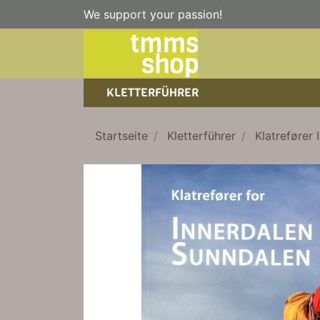
We support your passion!
KLETTERFÜHRER
SPORTKLETTERFÜHRER
NICE TO HAVE!
WANDERFÜHRER
Startseite
Kletterführer
Klatrefører
EISKLETTERFÜHRER
KLETTERSTEIGFÜHRER
TRAINING
BÜCHER
KLETTER-KALENDER