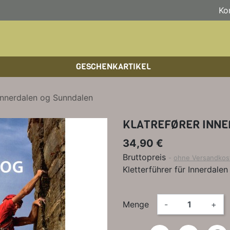
Ko
GESCHENKARTIKEL
BOULDERFÜHRER
WANDKALENDER
HOCHTOUREN
HOC
BÜC
SKI
 Innerdalen og Sunndalen
KLETTERSTEIGFÜHRER
BIKEGUIDES
WAN
LEH
KLATREFØRER INNE
BÜCHER/LEHRBÜCHER
OUTDOOR-KALENDER
SPI
34,90 €
Bruttopreis
ohne Versandkos
Kletterführer für Innerdale
Menge
-
+