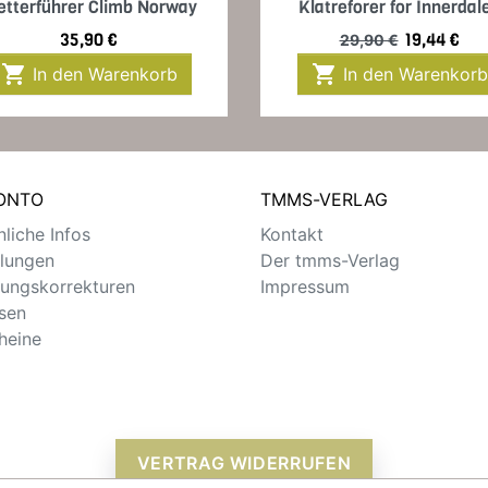
etterführer Climb Norway
Klatreforer for Innerdal
Preis
Verkaufspreis
Preis
35,90 €
19,44 €
29,90 €


In den Warenkorb
In den Warenkorb
KONTO
TMMS-VERLAG
liche Infos
Kontakt
llungen
Der tmms-Verlag
ungskorrekturen
Impressum
sen
heine
VERTRAG WIDERRUFEN