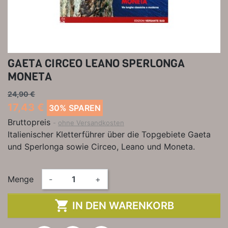
GAETA CIRCEO LEANO SPERLONGA
MONETA
24,90 €
17,43 €
30% SPAREN
Bruttopreis
ohne Versandkosten
Italienischer Kletterführer über die Topgebiete Gaeta
und Sperlonga sowie Circeo, Leano und Moneta.
Menge
-
+

IN DEN WARENKORB