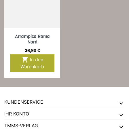
Arrampica Roma
Nord
Preis
36,90 €

In den
Warenkorb
KUNDENSERVICE
IHR KONTO
TMMS-VERLAG