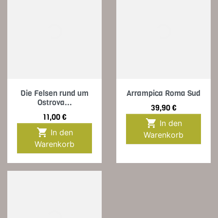
Die Felsen rund um
Arrampica Roma Sud
Ostrova...
Preis
39,90 €
Preis
11,00 €

In den

In den
Warenkorb
Warenkorb