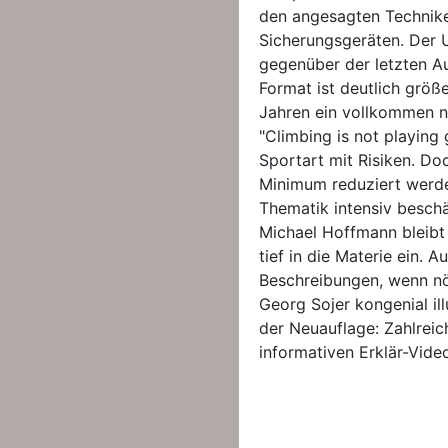
den angesagten Technik
Sicherungsgeräten. Der U
gegenüber der letzten A
Format ist deutlich größ
Jahren ein vollkommen n
"Climbing is not playing g
Sportart mit Risiken. Do
Minimum reduziert werde
Thematik intensiv beschä
Michael Hoffmann bleibt 
tief in die Materie ein. 
Beschreibungen, wenn nö
Georg Sojer kongenial il
der Neuauflage: Zahlreic
informativen Erklär-Vide