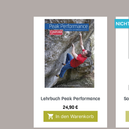
NICH
Vorschau

Lehrbuch Peak Performance
So
Preis
24,90 €

In den Warenkorb