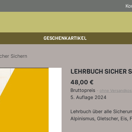
Ko
GESCHENKARTIKEL
BOULDERFÜHRER
WANDKALENDER
HOCHTOUREN
HOC
BÜC
SKI
cher Sichern
KLETTERSTEIGFÜHRER
BIKEGUIDES
WAN
LEH
LEHRBUCH SICHER 
BÜCHER/LEHRBÜCHER
OUTDOOR-KALENDER
SPI
48,00 €
Bruttopreis
ohne Versandkos
5. Auflage 2024
Lehrbuch über alle Sicheru
Alpinismus, Gletscher, Eis, 