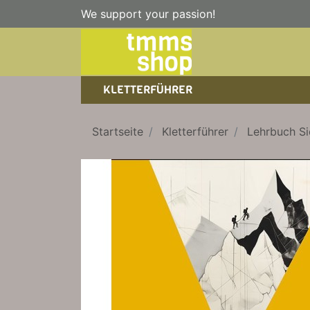
We support your passion!
KLETTERFÜHRER
SPORTKLETTERFÜHRER
NICE TO HAVE!
WANDERFÜHRER
Startseite
Kletterführer
Lehrbuch Si
EISKLETTERFÜHRER
KLETTERSTEIGFÜHRER
TRAINING
BÜCHER
KLETTER-KALENDER