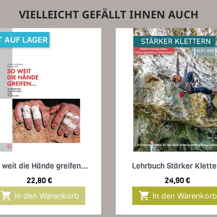
VIELLEICHT GEFÄLLT IHNEN AUCH
T AUF LAGER
Vorschau
Vorschau


 weit die Hände greifen...
Lehrbuch Stärker Klette
Preis
Preis
22,80 €
24,90 €


In den Warenkorb
In den Warenkorb