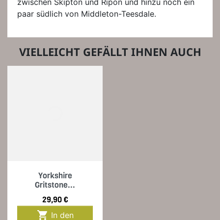
zwischen Skipton und Ripon und hinzu noch ein
paar südlich von Middleton-Teesdale.
VIELLEICHT GEFÄLLT IHNEN AUCH
Yorkshire
Gritstone...
Preis
29,90 €

In den