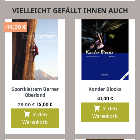
VIELLEICHT GEFÄLLT IHNEN AUCH
-14,00 €
Sportklettern Berner
Kander Blocks
Oberland
Preis
41,00 €
Verkaufspreis
Preis
15,00 €
29,00 €

In den

In den
Warenkorb
Warenkorb