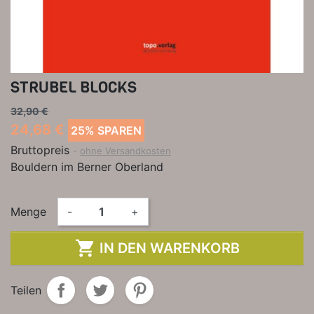
STRUBEL BLOCKS
32,90 €
24,68 €
25% SPAREN
Bruttopreis
ohne Versandkosten
Bouldern im Berner Oberland
Menge
-
+

IN DEN WARENKORB
Teilen