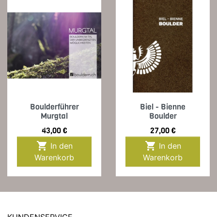
Boulderführer
Biel - Bienne
Murgtal
Boulder
Preis
Preis
43,00 €
27,00 €


In den
In den
Warenkorb
Warenkorb
KUNDENSERVICE