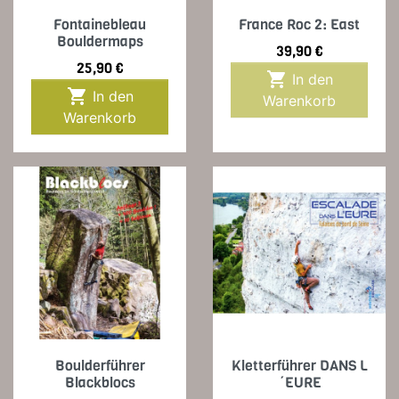
Fontainebleau
France Roc 2: East
Bouldermaps
Preis
39,90 €
Preis
25,90 €

In den

In den
Warenkorb
Warenkorb
Boulderführer
Kletterführer DANS L
Blackblocs
´EURE