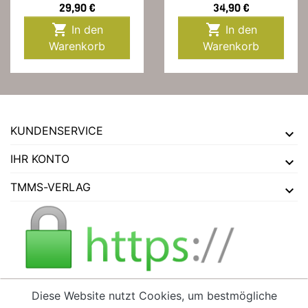
Preis
Preis
29,90 €
34,90 €


In den
In den
Warenkorb
Warenkorb
KUNDENSERVICE
IHR KONTO
TMMS-VERLAG
Diese Website nutzt Cookies, um bestmögliche