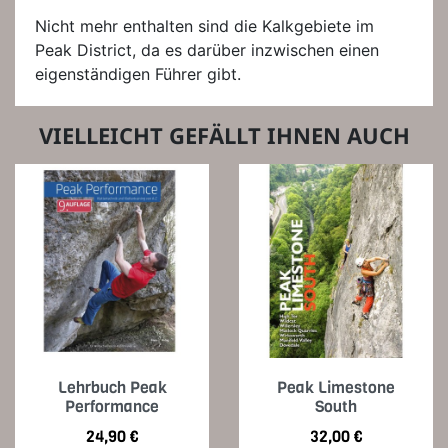
Nicht mehr enthalten sind die Kalkgebiete im
Peak District, da es darüber inzwischen einen
eigenständigen Führer gibt.
VIELLEICHT GEFÄLLT IHNEN AUCH
Lehrbuch Peak
Peak Limestone
Performance
South
Preis
Preis
24,90 €
32,00 €