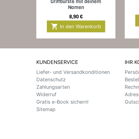
Griffbürste mit deinem
Namen
Preis
8,90 €

In den Warenkorb
KUNDENSERVICE
IHR 
Liefer- und Versandkonditionen
Persön
Datenschutz
Beste
Zahlungsarten
Rechn
Widerruf
Adres
Gratis e-Book sichern!
Gutsc
Sitemap