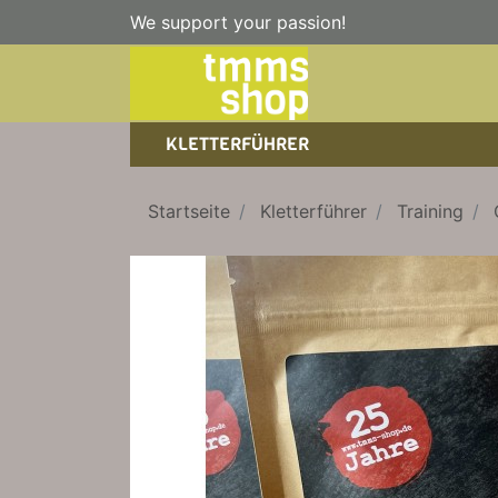
We support your passion!
KLETTERFÜHRER
SPORTKLETTERFÜHRER
NICE TO HAVE!
WANDERFÜHRER
Startseite
Kletterführer
Training
EISKLETTERFÜHRER
KLETTERSTEIGFÜHRER
TRAINING
BÜCHER
KLETTER-KALENDER