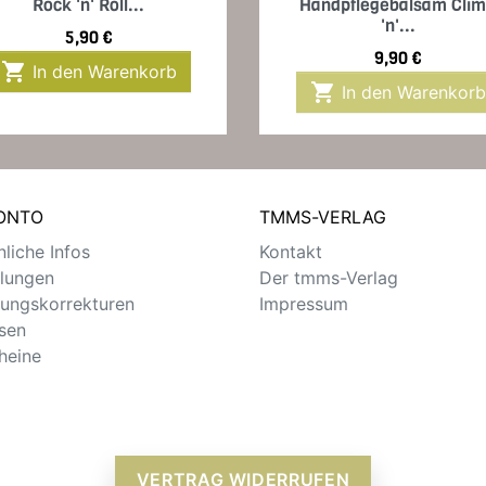
Rock 'n' Roll...
Handpflegebalsam Cli
'n'...
Preis
5,90 €
Preis
9,90 €

In den Warenkorb

In den Warenkorb
KONTO
TMMS-VERLAG
liche Infos
Kontakt
llungen
Der tmms-Verlag
ungskorrekturen
Impressum
sen
heine
VERTRAG WIDERRUFEN