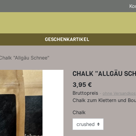
Ko
GESCHENKARTIKEL
BOULDERFÜHRER
WANDKALENDER
HOCHTOUREN
HOC
BÜC
SKI
Chalk "Allgäu Schnee"
KLETTERSTEIGFÜHRER
BIKEGUIDES
WAN
LEH
CHALK "ALLGÄU SC
BÜCHER/LEHRBÜCHER
OUTDOOR-KALENDER
SPI
3,95 €
Bruttopreis
ohne Versandkos
Chalk zum Klettern und Bou
Chalk