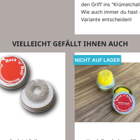
den Griff ins "Krümelchal
Wie auch immer du hast d
Variante entscheiden!
VIELLEICHT GEFÄLLT IHNEN AUCH
NICHT AUF LAGER
Vorschau
Vorschau

